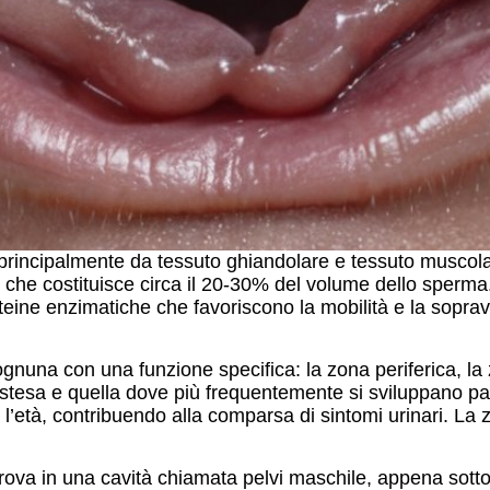
 principalmente da tessuto ghiandolare e tessuto muscol
 che costituisce circa il 20-30% del volume dello sperma. 
oteine enzimatiche che favoriscono la mobilità e la soprav
nuna con una funzione specifica: la zona periferica, la 
estesa e quella dove più frequentemente si sviluppano pat
n l’età, contribuendo alla comparsa di sintomi urinari. La
 trova in una cavità chiamata pelvi maschile, appena sotto