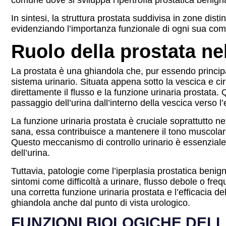
comune dove si sviluppa l’ipertrofia prostatica benig
In sintesi, la struttura prostata suddivisa in zone disti
evidenziando l’importanza funzionale di ogni sua co
Ruolo della prostata ne
La prostata è una ghiandola che, pur essendo princip
sistema urinario. Situata appena sotto la vescica e cir
direttamente il flusso e la funzione urinaria prostata
passaggio dell’urina dall’interno della vescica verso l’
La funzione urinaria prostata è cruciale soprattutto n
sana, essa contribuisce a mantenere il tono muscolare
Questo meccanismo di controllo urinario è essenziale 
dell’urina.
Tuttavia, patologie come l’iperplasia prostatica beni
sintomi come difficoltà a urinare, flusso debole o fre
una corretta funzione urinaria prostata e l’efficacia d
ghiandola anche dal punto di vista urologico.
FUNZIONI BIOLOGICHE DEL