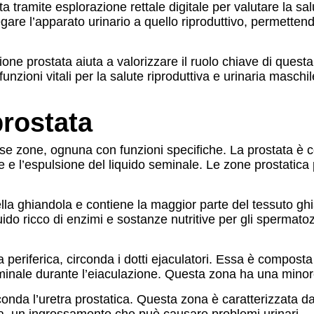
tramite esplorazione rettale digitale per valutare la sal
egare l’apparato urinario a quello riproduttivo, permettend
ione prostata aiuta a valorizzare il ruolo chiave di quest
unzioni vitali per la salute riproduttiva e urinaria masch
prostata
rse zone, ognuna con funzioni specifiche. La prostata è c
 l’espulsione del liquido seminale. Le zone prostatica pr
lla ghiandola e contiene la maggior parte del tessuto gh
ido ricco di enzimi e sostanze nutritive per gli spermatoz
la periferica, circonda i dotti ejaculatori. Essa è compos
eminale durante l’eiaculazione. Questa zona ha una minore 
irconda l’uretra prostatica. Questa zona è caratterizzata d