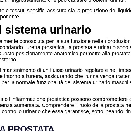
na, un ingrossamento che può causare problemi urinari.
nte e tessuti specifici assicura sia la produzione del liqui
mponente.
l sistema urinario
almente conosciuta per la sua funzione nella riproduzio
condando l’uretra prostatica, la prostata e urinario sono 
. Questo posizionamento anatomico permette alla prostata d
esterno.
el mantenimento di un flusso urinario regolare e nell’imp
 intorno all’uretra, assicurando che l’urina venga tratte
per la normale funzionalità del sistema urinario maschil
gna o l’infiammazione prostatica possono compromettere q
quenza aumentata. Comprendere il ruolo della prostata nel
el controllo urinario che essa garantisce, sottolineando l’
LA PROSTATA