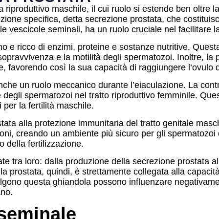
riproduttivo maschile, il cui ruolo si estende ben oltre 
ezione specifica, detta secrezione prostata, che costitui
le vescicole seminali, ha un ruolo cruciale nel facilitare la
no e ricco di enzimi, proteine e sostanze nutritive. Ques
opravvivenza e la motilità degli spermatozoi. Inoltre, la p
e, favorendo così la sua capacità di raggiungere l’ovulo 
anche un ruolo meccanico durante l’eiaculazione. La contra
ne degli spermatozoi nel tratto riproduttivo femminile. Qu
 per la fertilità maschile.
tata alla protezione immunitaria del tratto genitale mas
oni, creando un ambiente più sicuro per gli spermatozoi d
 della fertilizzazione.
grate tra loro: dalla produzione della secrezione prostata 
della prostata, quindi, è strettamente collegata alla capaci
lgono questa ghiandola possono influenzare negativamente
ano.
 seminale