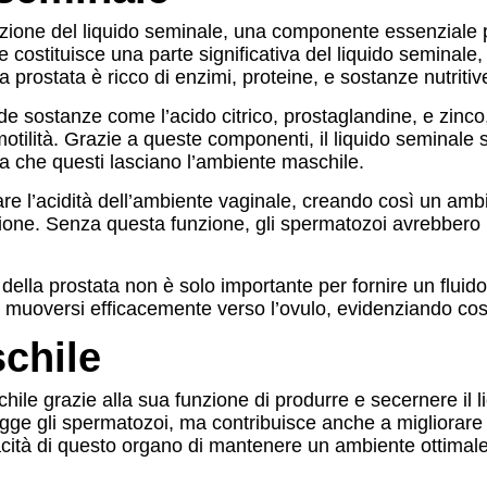
ione del liquido seminale, una componente essenziale per
e costituisce una parte significativa del liquido seminal
a prostata è ricco di enzimi, proteine, e sostanze nutritiv
de sostanze come l’acido citrico, prostaglandine, e zinc
otilità. Grazie a queste componenti, il liquido seminale 
a che questi lasciano l’ambiente maschile.
zare l’acidità dell’ambiente vaginale, creando così un amb
azione. Senza questa funzione, gli spermatozoi avrebber
 della prostata non è solo importante per fornire un fluido
muoversi efficacemente verso l’ovulo, evidenziando così 
schile
aschile grazie alla sua funzione di produrre e secernere i
ge gli spermatozoi, ma contribuisce anche a migliorare la 
capacità di questo organo di mantenere un ambiente ottima