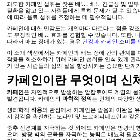
과도한 카페인 섭취는 잦은 배뇨, 배뇨 긴급성 및 일
질환을 앓고 있는 사람들에게 특히 문제가 될 수 있습
에 따라 음료 섭취를 조정하는 데 필수적입니다.
카페인에 대한 민감도는 개인마다 다르다는 점을 강조하
도 부정적인 배뇨 효과를 경험할 수 있습니다. 또한, 
따라서 배뇨 장애가 있는 경우
건강과 카페인 소비를 
이 소개 섹션에서는 카페인과 배뇨 장애 간의 관계를 
작용을 최소화하기 위해 카페인 섭취를 인식 있게 관리
가 있는 사람들의 삶의 질을 향상시키는 중요한 단계가
카페인이란 무엇이며 신
카페인
은 자연적으로 발생하는 알칼로이드 계열의 물
발견됩니다. 카페인의
과학적 정의
는 인체의 다양한 
생리학적
작용
의 관점에서 카페인은 졸음과 이완을 유
지 감각을 촉진하는 도파민 및 노르에피네프린과 같
중추 신경계를 자극하는 것 외에도 카페인은 방광의 
으며, 방광 벽의 근육을 자극하는 능력은 배뇨의 필요