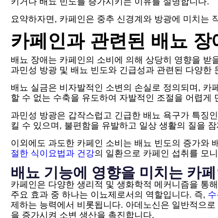
키거나 배뇨 빈도를 증가시키는 이유를 설명합니다.
요약하자면, 카페인은 중추 신경계와 방광에 미치는 
카페인과 관련된 배뇨 장
배뇨 장애는 카페인의 소비에 의해 상당히 영향을 받을
과민성 방광 및 배뇨 빈도와 긴급성과 관련된 다양한 
배뇨 실금은 비자발적인 소변의 손실로 정의되며, 카
할 수 없는 수축을 유도하여 자발적인 조절을 어렵게 
과민성 방광은 갑작스럽고 긴급한 배뇨 욕구가 특징인
킬 수 있으며, 불편함을 유발하고 일상 생활의 질을 
이외에도 과도한 카페인 소비는 배뇨 빈도의 증가와 배
절한 식이요법과 건강
의 일환으로 카페인 섭취를 모
배뇨 기능에 영향을 미치는 카
카페인은 다양한 생리적 및 생화학적 메커니즘을 통해 
주요 효과 중 하나는 이뇨제로서의 역할입니다. 즉,
수
제하는 능력에서 비롯됩니다. 아데노신은 일반적으로 
을 증가시켜 소변 생산을 촉진합니다.