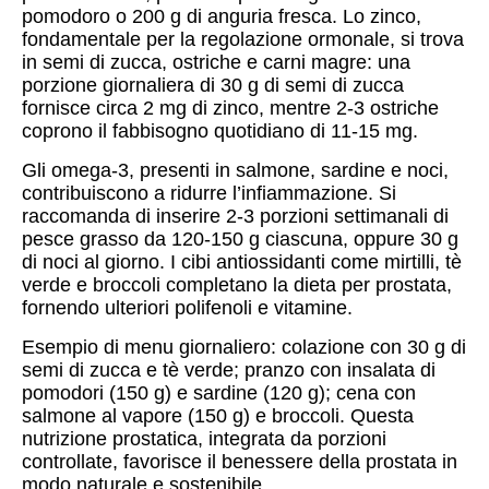
pomodoro o 200 g di anguria fresca. Lo zinco,
fondamentale per la regolazione ormonale, si trova
in semi di zucca, ostriche e carni magre: una
porzione giornaliera di 30 g di semi di zucca
fornisce circa 2 mg di zinco, mentre 2-3 ostriche
coprono il fabbisogno quotidiano di 11-15 mg.
Gli omega-3, presenti in salmone, sardine e noci,
contribuiscono a ridurre l’infiammazione. Si
raccomanda di inserire 2-3 porzioni settimanali di
pesce grasso da 120-150 g ciascuna, oppure 30 g
di noci al giorno. I cibi antiossidanti come mirtilli, tè
verde e broccoli completano la dieta per prostata,
fornendo ulteriori polifenoli e vitamine.
Esempio di menu giornaliero: colazione con 30 g di
semi di zucca e tè verde; pranzo con insalata di
pomodori (150 g) e sardine (120 g); cena con
salmone al vapore (150 g) e broccoli. Questa
nutrizione prostatica, integrata da porzioni
controllate, favorisce il benessere della prostata in
modo naturale e sostenibile.