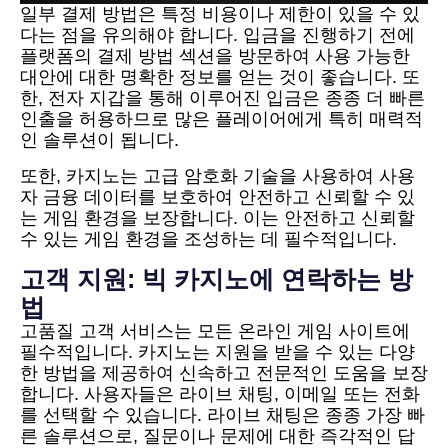
일부 결제 방법은 특정 비용이나 제한이 있을 수 있
다는 점을 유의해야 합니다. 입금을 진행하기 전에
플랫폼의 결제 방법 섹션을 방문하여 사용 가능한
대안에 대한 명확한 정보를 얻는 것이 좋습니다. 또
한, 전자 지갑을 통해 이루어진 입금은 종종 더 빠른
인출을 허용하므로 많은 플레이어에게 특히 매력적
인 솔루션이 됩니다.
또한, 카지노는 고급 암호화 기술을 사용하여 사용
자 금융 데이터를 보호하여 안전하고 신뢰할 수 있
는 게임 환경을 보장합니다. 이는 안전하고 신뢰할
수 있는 게임 환경을 조성하는 데 필수적입니다.
고객 지원: 빅 카지노에 연락하는 방
법
고품질 고객 서비스는 모든 온라인 게임 사이트에
필수적입니다. 카지노는 지원을 받을 수 있는 다양
한 방법을 제공하여 신속하고 전문적인 도움을 보장
합니다. 사용자들은 라이브 채팅, 이메일 또는 전화
를 선택할 수 있습니다. 라이브 채팅은 종종 가장 빠
른 솔루션으로, 질문이나 문제에 대한 즉각적인 답