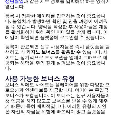
생년월일
과 같은 세부 정보를 입력해야 하는 양식이
열립니다.
등록 시 정확한 데이터를 입력하는 것이 중요합니
다. 불일치가 발생하면 확인 및 인출 과정이 어려워
질 수 있습니다. 양식을 작성한 후 사용자들은 계정
을 활성화하기 위해 확인 이메일을 받게 됩니다. 이
메일이 확인되면 플랫폼에 로그인할 수 있습니다.
등록이 완료되면 신규 사용자들은 즉시 플랫폼을 탐
색하고
빅 카지노 보너스
를 활용할 수 있습니다. 사
이트는 정기적으로 프로모션을 업데이트하므로 제
공되는 혜택을 주의 깊게 살펴보는 것이 중요합니
다.
사용 가능한 보너스 유형
보너스 외에도 사이트는 플레이어를 위한 다양한 프
로모션과 인센티브를 제공합니다. 여기에는 무입금
보너스가 포함됩니다. 이 보너스는 신규 사용자들이
첫 입금을 하지 않고도 보너스를 받을 수 있게 해주
기 때문에 특히 매력적입니다. 이러한 유형의 제안
은 자신의 자금을 위험에 빠뜨리지 않고 플랫폼을