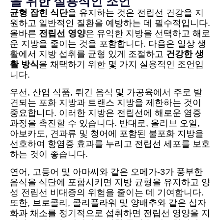
을 위한 실용적인 조언
균형 잡힌 식단
을 유지하는 것은 전립선 건강을 지
원하고 일반적인 질환을 예방하는 데 필수적입니다.
올바른
전립선 영양
은 유익한 지방을 선택하고 해로
운 지방을 줄이는 것을 포함합니다. 다음은 일상 생
활에서 지방 섭취를 균형 있게 조절하고
건강한 생
활 방식
을 채택하기 위한 몇 가지 실용적인 조언입
니다.
우선, 산업 식품, 튀긴 음식 및 가공육에서 주로 발
견되는 포화 지방과 트랜스 지방을 제한하는 것이
중요합니다. 이러한 지방은 전립선에 해로운 염증
과정을 촉진할 수 있습니다. 반대로, 올리브 오일,
아보카도, 견과류 및 청어에 포함된 불포화 지방을
선호하여 항염증 효과를 누리고 전립선 세포를 보호
하는 것이 좋습니다.
연어, 고등어 및 아마씨와 같은 오메가-3가 풍부한
음식을 식단에 포함시키면 지방 균형을 유지하고 양
성 전립선 비대증의 위험을 줄이는 데 기여합니다.
또한, 브로콜리, 콜리플라워 및 양배추와 같은 십자
화과 채소를 정기적으로 섭취하면 전립선 영양을 지