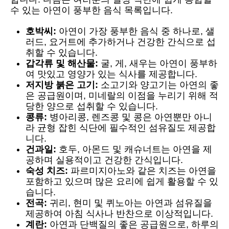
수 있는 아연이 풍부한 음식 목록입니다.
호박씨:
아연이 가장 풍부한 음식 중 하나로, 샐
러드, 요거트에 추가하거나 건강한 간식으로 섭
취할 수 있습니다.
갑각류 및 해산물:
굴, 게, 새우는 아연이 풍부하
여 맛있고 영양가 있는 식사를 제공합니다.
저지방 붉은 고기:
소고기와 양고기는 아연의 좋
은 공급원이며, 미네랄의 이점을 누리기 위해 적
당한 양으로 섭취할 수 있습니다.
콩류:
병아리콩, 렌즈콩 및 콩은 아연뿐만 아니
라 균형 잡힌 식단에 필수적인 섬유질도 제공합
니다.
건과일:
호두, 아몬드 및 캐슈너트는 아연을 제
공하며 실용적이고 건강한 간식입니다.
숙성 치즈:
파르미지아노와 같은 치즈는 아연을
포함하고 있으며 많은 요리에 쉽게 활용할 수 있
습니다.
전곡:
귀리, 현미 및 퀴노아는 아연과 섬유질을
제공하여 아침 식사나 반찬으로 이상적입니다.
계란:
아연과 단백질의 좋은 공급원으로, 하루의