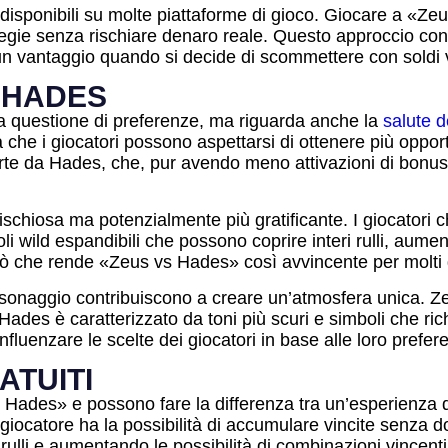
te disponibili su molte piattaforme di gioco. Giocare a «
tegie senza rischiare denaro reale. Questo approccio con
un vantaggio quando si decide di scommettere con soldi v
E HADES
una questione di preferenze, ma riguarda anche la
salute d
ica che i giocatori possono aspettarsi di ottenere più opport
ferte da Hades, che, pur avendo meno attivazioni di bonus
schiosa ma potenzialmente più gratificante. I giocatori ch
boli wild espandibili che possono coprire interi rulli, aum
iò che rende «Zeus vs Hades» così avvincente per molti g
personaggio contribuiscono a creare un’atmosfera unica. Z
Hades è caratterizzato da toni più scuri e simboli che ri
fluenzare le scelte dei giocatori in base alle loro prefer
ATUITI
des» e possono fare la differenza tra un’esperienza di 
il giocatore ha la possibilità di accumulare vincite senza d
 rulli e aumentando le possibilità di combinazioni vincenti