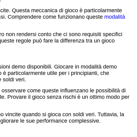
 vincite. Questa meccanica di gioco è particolarmente
e bassi. Comprendere come funzionano queste
modalità
ro non rendersi conto che ci sono requisiti specifici
queste regole può fare la differenza tra un gioco
ersioni demo disponibili. Giocare in modalità demo
è particolarmente utile per i principianti, che
soldi veri.
 e osservare come queste influenzano le possibilità di
le. Provare il gioco senza rischi è un ottimo modo per
incite quando si gioca con soldi veri. Tuttavia, la
migliorare le sue performance complessive.