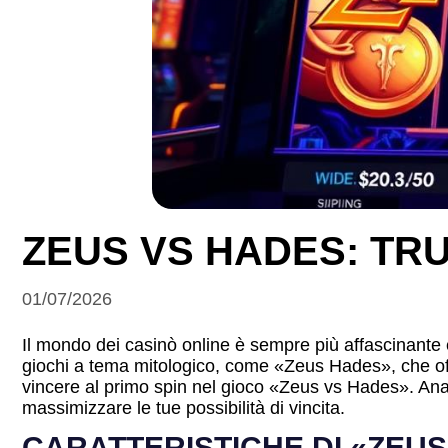
ZEUS VS HADES: TRU
01/07/2026
Il mondo dei casinò online è sempre più affascinante e 
giochi a tema mitologico, come «Zeus Hades», che offr
vincere al primo spin nel gioco «Zeus vs Hades». Anali
massimizzare le tue possibilità di vincita.
CARATTERISTICHE DI «ZEU