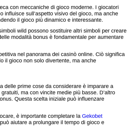
reca con meccaniche di gioco moderne. I giocatori
lo influisce sull’aspetto visivo del gioco, ma anche
ndendo il gioco più dinamico e interessante.
 simboli wild possono sostituire altri simboli per creare
ne delle modalità bonus è fondamentale per aumentare
petitiva nel panorama dei casinò online. Ciò significa
do il gioco non solo divertente, ma anche
na delle prime cose da considerare è imparare a
gratuiti, ma con vincite medie più basse. D’altro
 bonus. Questa scelta iniziale può influenzare
giocare, è importante completare la
Gekobet
 può aiutare a prolungare il tempo di gioco e