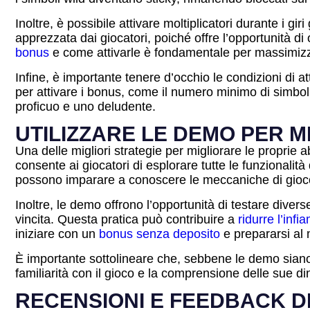
Inoltre, è possibile attivare moltiplicatori durante i 
apprezzata dai giocatori, poiché offre l’opportunità
bonus
e come attivarle è fondamentale per massimizzar
Infine, è importante tenere d’occhio le condizioni di a
per attivare i bonus, come il numero minimo di simboli
proficuo e uno deludente.
UTILIZZARE LE DEMO PER M
Una delle migliori strategie per migliorare le proprie 
consente ai giocatori di esplorare tutte le funzionalit
possono imparare a conoscere le meccaniche di gioco
Inoltre, le demo offrono l’opportunità di testare diver
vincita. Questa pratica può contribuire a
ridurre l’inf
iniziare con un
bonus senza deposito
e prepararsi al 
È importante sottolineare che, sebbene le demo siano 
familiarità con il gioco e la comprensione delle sue 
RECENSIONI E FEEDBACK D