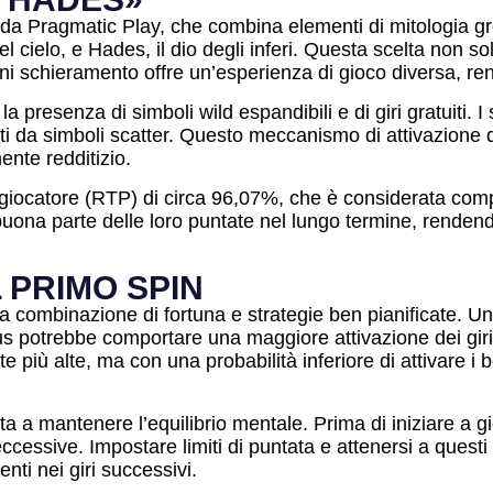
da Pragmatic Play, che combina elementi di mitologia g
l cielo, e Hades, il dio degli inferi. Questa scelta non so
gni schieramento offre un’esperienza di gioco diversa, re
a presenza di simboli wild espandibili e di giri gratuiti. I
tivati da simboli scatter. Questo meccanismo di attivazio
ente redditizio.
al giocatore (RTP) di circa 96,07%, che è considerata com
buona parte delle loro puntate nel lungo termine, renden
 PRIMO SPIN
a combinazione di fortuna e strategie ben pianificate. U
s potrebbe comportare una maggiore attivazione dei giri 
ite più alte, ma con una probabilità inferiore di attivare i
uta a mantenere l’equilibrio mentale. Prima di iniziare a 
ccessive. Impostare limiti di puntata e attenersi a questi
nti nei giri successivi.