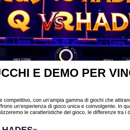
CCHI E DEMO PER VIN
competitivo, con un’ampia gamma di giochi che attirano mil
ono un’esperienza di gioco unica e coinvolgente. In quest
zzeremo le caratteristiche del gioco, le differenze tra i
S HADES»