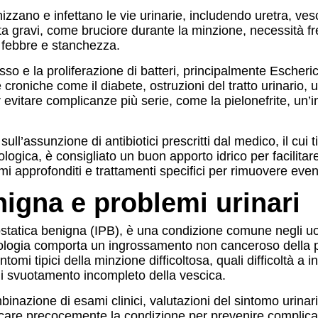
izzano e infettano le vie urinarie, includendo uretra, vesc
lta gravi, come bruciore durante la minzione, necessità f
, febbre e stanchezza.
sso e la proliferazione di batteri, principalmente Escherich
 croniche come il diabete, ostruzioni del tratto urinario, u
evitare complicanze più serie, come la pielonefrite, un’i
ull’assunzione di antibiotici prescritti dal medico, il cui 
ologica, è consigliato un buon apporto idrico per facilitare
 approfonditi e trattamenti specifici per rimuovere eventua
nigna e problemi urinari
ostatica benigna (IPB), è una condizione comune negli uom
tologia comporta un ingrossamento non canceroso della p
mi tipici della minzione difficoltosa, quali difficoltà a i
di svuotamento incompleto della vescica.
inazione di esami clinici, valutazioni del sintomo urinario
icare precocemente la condizione per prevenire complicazi