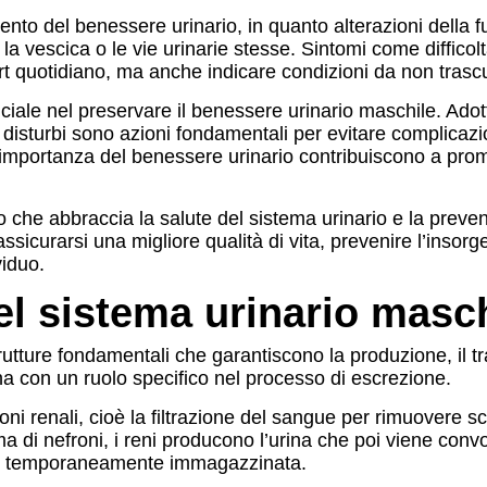
nto del benessere urinario, in quanto alterazioni della f
a vescica o le vie urinarie stesse. Sintomi come diffico
quotidiano, ma anche indicare condizioni da non trascu
iale nel preservare il benessere urinario maschile. Adott
i disturbi sono azioni fondamentali per evitare complica
importanza del benessere urinario contribuiscono a pro
o che abbraccia la salute del sistema urinario e la preven
sicurarsi una migliore qualità di vita, prevenire l’insorg
viduo.
el sistema urinario masc
tture fondamentali che garantiscono la produzione, il tras
nuna con un ruolo specifico nel processo di escrezione.
zioni renali, cioè la filtrazione del sangue per rimuovere s
 di nefroni, i reni producono l’urina che poi viene convog
iene temporaneamente immagazzinata.