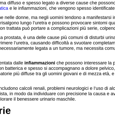
ema diffuso e spesso legato a diverse cause che possono i
atica
e le infiammazioni, che vengono spesso identificate co
e nelle donne, ma negli uomini tendono a manifestarsi i
 risalgono lungo l’uretra e possono provocare sintomi qu
non trattata può portare a complicazioni più serie, colpen
 prostata, è una delle cause più comuni di disturbi urina
imere l’uretra, causando difficoltà a svuotare completam
 necessariamente legata a un tumore, ma necessita comun
sentata dalle
infiammazioni
che possono interessare la p
n batterica e spesso si accompagnano a dolore pelvico, d
torie più diffuse tra gli uomini giovani e di mezza età, e 
i includono calcoli renali, problemi neurologici e l’uso di 
ista, in modo da individuare con precisione la causa e a
iorare il benessere urinario maschile.
rie