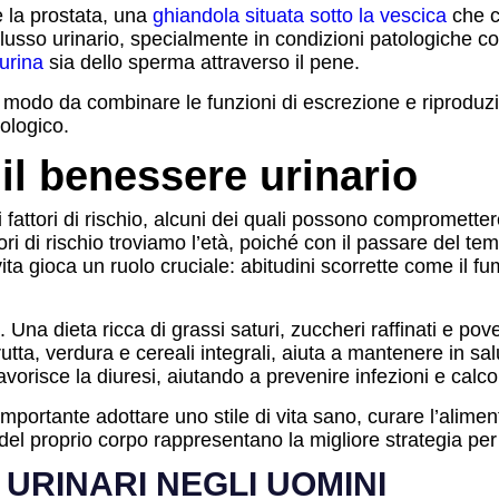
è la prostata, una
ghiandola situata sotto la vescica
che c
 flusso urinario, specialmente in condizioni patologiche 
’urina
sia dello sperma attraverso il pene.
in modo da combinare le funzioni di escrezione e riproduzi
ologico.
 il benessere urinario
 fattori di rischio, alcuni dei quali possono comprometter
ttori di rischio troviamo l’età, poiché con il passare del t
vita gioca un ruolo cruciale: abitudini scorrette come il f
Una dieta ricca di grassi saturi, zuccheri raffinati e pov
tta, verdura e cereali integrali, aiuta a mantenere in salute
risce la diuresi, aiutando a prevenire infezioni e calcoli
 importante adottare uno stile di vita sano, curare l’ali
ra del proprio corpo rappresentano la migliore strategia pe
 URINARI NEGLI UOMINI