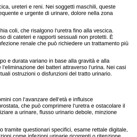
ica, ureteri e reni. Nei soggetti maschili, queste
requente e urgente di urinare, dolore nella zona
ia coli, che risalgono l’uretra fino alla vescica.
so di cateteri e rapporti sessuali non protetti. È
nfezione renale che può richiedere un trattamento più
tipo e durata variano in base alla gravità e alla
 l’eliminazione dei batteri attraverso l’urina. Nei casi
li ostruzioni o disfunzioni del tratto urinario.
ini con l’avanzare dell’età e influisce
rostata, che può comprimere l’uretra e ostacolare il
niziare a urinare, flusso urinario debole, minzione
 tramite questionari specifici, esame rettale digitale,
oni come infezioni urinarie ricorrenti o ritenzione