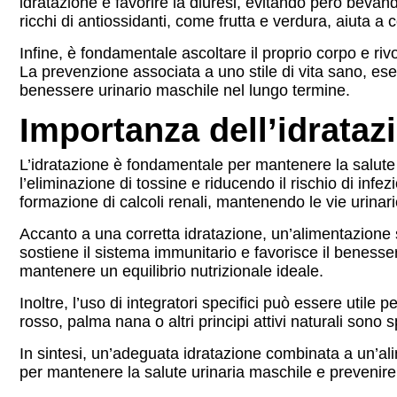
idratazione e favorire la diuresi, evitando però bevande
ricchi di antiossidanti, come frutta e verdura, aiuta a
Infine, è fondamentale ascoltare il proprio corpo e ri
La prevenzione associata a uno stile di vita sano, ese
benessere urinario maschile nel lungo termine.
Importanza dell’idrataz
L’idratazione è fondamentale per mantenere la salute u
l’eliminazione di tossine e riducendo il rischio di infe
formazione di calcoli renali, mantenendo le vie urinari
Accanto a una corretta idratazione, un’alimentazione sa
sostiene il sistema immunitario e favorisce il benessere
mantenere un equilibrio nutrizionale ideale.
Inoltre, l’uso di integratori specifici può essere utile 
rosso, palma nana o altri principi attivi naturali sono s
In sintesi, un’adeguata idratazione combinata a un’ali
per mantenere la salute urinaria maschile e prevenire