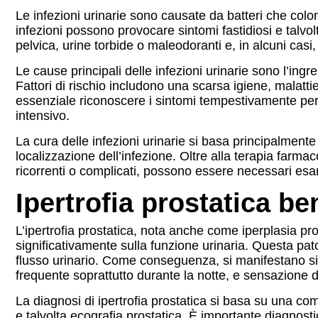
Le infezioni urinarie sono causate da batteri che colon
infezioni possono provocare sintomi fastidiosi e talvo
pelvica, urine torbide o maleodoranti e, in alcuni casi
Le cause principali delle infezioni urinarie sono l’ingre
Fattori di rischio includono una scarsa igiene, malattie
essenziale riconoscere i sintomi tempestivamente per 
intensivo.
La cura delle infezioni urinarie si basa principalmente s
localizzazione dell’infezione. Oltre alla terapia farmac
ricorrenti o complicati, possono essere necessari esami
Ipertrofia prostatica be
L’ipertrofia prostatica, nota anche come iperplasia pr
significativamente sulla funzione urinaria. Questa pa
flusso urinario. Come conseguenza, si manifestano sinto
frequente soprattutto durante la notte, e sensazione 
La diagnosi di ipertrofia prostatica si basa su una comb
e talvolta ecografia prostatica. È importante diagnost