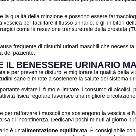
re la qualità della minzione e possono essere farmacologich
vescica per facilitare il flusso urinario, e gli inibitori de
chirurgici come la resezione transuretrale della prostata (
ausa frequente di disturbi urinari maschili che necessita
ta del paziente.
 IL BENESSERE URINARIO M
e per prevenire disturbi e migliorare la qualità della vit
tudini sane e mirate a sostenere la salute del sistema uri
ortante evitare il fumo e limitare il consumo di alcolici, 
attività fisica regolare favorisce una migliore circolazi
 per rafforzare i muscoli che sostengono la vescica e l’ur
arsa di incontinenza. Dedicarvi pochi minuti al giorno può 
rio è un’
alimentazione equilibrata
. È consigliabile 