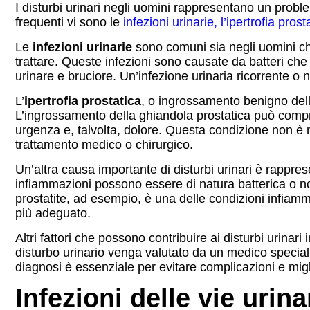
I disturbi urinari negli uomini rappresentano un probl
frequenti vi sono le
infezioni urinarie, l’ipertrofia prost
Le
infezioni urinarie
sono comuni sia negli uomini ch
trattare. Queste infezioni sono causate da batteri che
urinare e bruciore. Un’infezione urinaria ricorrente o 
L’
ipertrofia prostatica
, o ingrossamento benigno della
L’ingrossamento della ghiandola prostatica può compr
urgenza e, talvolta, dolore. Questa condizione non è
trattamento medico o chirurgico.
Un’altra causa importante di disturbi urinari è rappre
infiammazioni possono essere di natura batterica o no
prostatite, ad esempio, è una delle condizioni infiamma
più adeguato.
Altri fattori che possono contribuire ai disturbi urinar
disturbo urinario venga valutato da un medico special
diagnosi è essenziale per evitare complicazioni e migl
Infezioni delle vie urina