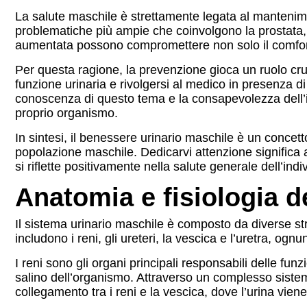
La salute maschile è strettamente legata al mantenime
problematiche più ampie che coinvolgono la prostata, l
aumentata possono compromettere non solo il comfort 
Per questa ragione, la prevenzione gioca un ruolo cruc
funzione urinaria e rivolgersi al medico in presenza d
conoscenza di questo tema e la consapevolezza dell’
proprio organismo.
In sintesi, il benessere urinario maschile è un concett
popolazione maschile. Dedicarvi attenzione significa as
si riflette positivamente nella salute generale dell’indi
Anatomia e fisiologia d
Il sistema urinario maschile è composto da diverse stru
includono i reni, gli ureteri, la vescica e l’uretra, og
I reni sono gli organi principali responsabili delle fun
salino dell’organismo. Attraverso un complesso sistema
collegamento tra i reni e la vescica, dove l’urina v