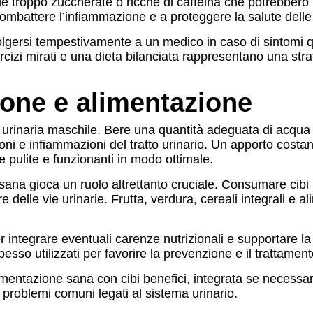
 troppo zuccherate o ricche di caffeina che potrebbero irri
 combattere l’infiammazione e a proteggere la salute delle 
volgersi tempestivamente a un medico in caso di sintomi qu
rcizi mirati e una dieta bilanciata rappresentano una stra
ione e alimentazione
rinaria maschile. Bere una quantità adeguata di acqua ogn
zioni e infiammazioni del tratto urinario. Un apporto costa
e pulite e funzionanti in modo ottimale.
na gioca un ruolo altrettanto cruciale. Consumare cibi ben
 delle vie urinarie. Frutta, verdura, cereali integrali e al
per integrare eventuali carenze nutrizionali e supportare la 
pesso utilizzati per favorire la prevenzione e il trattamento
mentazione sana con cibi benefici, integrata se necessari
 problemi comuni legati al sistema urinario.