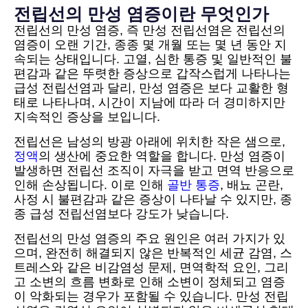
전립선의 만성 염증이란 무엇인가
전립선의 만성 염증, 즉 만성 전립선염은 전립선의
염증이 오랜 기간, 종종 몇 개월 또는 몇 년 동안 지
속되는 상태입니다. 고열, 심한 통증 및 일반적인 불
편감과 같은 뚜렷한 증상으로 갑작스럽게 나타나는
급성 전립선염과 달리, 만성 염증은 보다 교활한 형
태로 나타나며, 시간이 지남에 따라 더 경미하지만
지속적인 증상을 보입니다.
전립선은 남성의 방광 아래에 위치한 작은 샘으로,
정액
의 생산에 중요한 역할을 합니다. 만성 염증이
발생하면 전립선 조직이 자극을 받고 면역 반응으로
인해 손상됩니다. 이로 인해
골반 통증
, 배뇨 곤란,
사정 시 불편감과 같은 증상이 나타날 수 있지만, 종
종 급성 전립선염보다 강도가 낮습니다.
전립선의 만성 염증의 주요 원인은 여러 가지가 있
으며, 완전히 해결되지 않은 반복적인 세균 감염, 스
트레스와 같은 비감염성 문제, 면역학적 요인, 그리
고 소변의 흐름 변화로 인해 소변이 정체되고 염증
이 악화되는 경우가 포함될 수 있습니다. 만성 전립