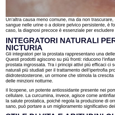
Un’altra causa meno comune, ma da non trascurare, è i
sangue nelle urine o a dolore pelvico persistente, è f
caso, la diagnosi precoce è essenziale per escludere p
INTEGRATORI NATURALI PE
NICTURIA
Gli integratori per la prostata rappresentano una delle 
Questi prodotti agiscono su più fronti: riducono l’infi
prostata ingrossata. Tra i principi attivi più efficaci 
naturali più studiati per il trattamento dell’ipertrofia
diidrotestosterone, un ormone che stimola la crescita
delle minzioni notturne.
Il licopene, un potente antiossidante presente nei pomo
cellulare. La curcumina, invece, agisce come antinfiamm
la salute prostatica, poiché regola la produzione di or
sano, può portare a un miglioramento significativo dei