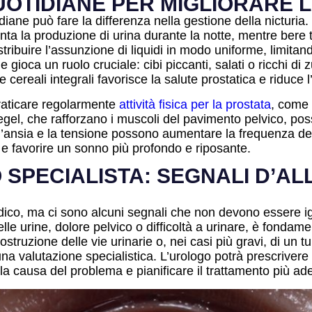
 QUOTIDIANE PER MIGLIORARE
idiane può fare la differenza nella gestione della nicturia.
nta la produzione di urina durante la notte, mentre bere 
distribuire l’assunzione di liquidi in modo uniforme, limit
 gioca un ruolo cruciale: cibi piccanti, salati o ricchi di 
 e cereali integrali favorisce la salute prostatica e riduce
 Praticare regolarmente
attività fisica per la prostata
, come 
egel, che rafforzano i muscoli del pavimento pelvico, posso
hé l’ansia e la tensione possono aumentare la frequenza d
i e favorire un sonno più profondo e riposante.
SPECIALISTA: SEGNALI D’AL
medico, ma ci sono alcuni segnali che non devono essere i
e urine, dolore pelvico o difficoltà a urinare, è fondam
ostruzione delle vie urinarie o, nei casi più gravi, di un 
a valutazione specialistica. L’urologo potrà prescrivere e
 la causa del problema e pianificare il trattamento più ad