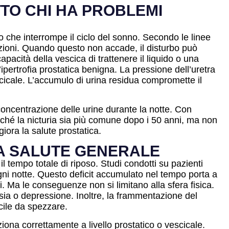
TO CHI HA PROBLEMI
o che interrompe il ciclo del sonno. Secondo le linee
zioni. Quando questo non accade, il disturbo può
pacità della vescica di trattenere il liquido o una
ipertrofia prostatica benigna. La pressione dell’uretra
icale. L’accumulo di urina residua compromette il
concentrazione delle urine durante la notte. Con
rché la nicturia sia più comune dopo i 50 anni, ma non
iora la salute prostatica.
LA SALUTE GENERALE
l tempo totale di riposo. Studi condotti su pazienti
gni notte. Questo deficit accumulato nel tempo porta a
i. Ma le conseguenze non si limitano alla sfera fisica.
nsia o depressione. Inoltre, la frammentazione del
icile da spezzare.
iona correttamente a livello prostatico o vescicale.