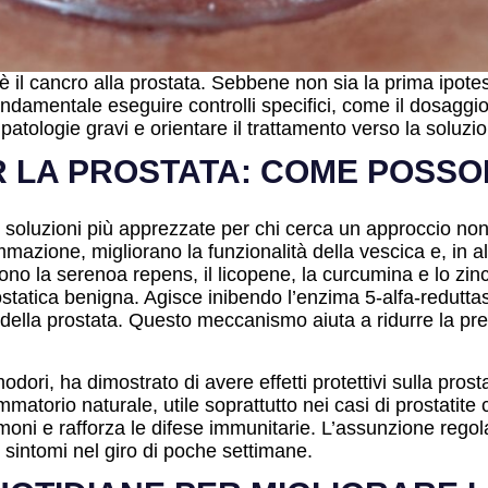
l cancro alla prostata. Sebbene non sia la prima ipotesi
ondamentale eseguire controlli specifici, come il dosaggio
atologie gravi e orientare il trattamento verso la soluzio
R LA PROSTATA: COME POSSO
soluzioni più apprezzate per chi cerca un approccio non inva
ammazione, migliorano la funzionalità della vescica e, in a
ci sono la serenoa repens, il licopene, la curcumina e lo z
 prostatica benigna. Agisce inibendo l’enzima 5-alfa-redutt
 della prostata. Questo meccanismo aiuta a ridurre la pre
dori, ha dimostrato di avere effetti protettivi sulla pros
atorio naturale, utile soprattutto nei casi di prostatite 
moni e rafforza le difese immunitarie. L’assunzione regolar
 sintomi nel giro di poche settimane.