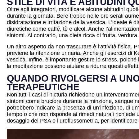
STILE DI VITA E ABITUDINI
Oltre agli integratori, modificare alcune abitudini quot
durante la giornata. Bere troppo nelle ore serali aume
disidratazione e irritazione della vescica. L’ideale è 
diuretiche come caffè, tè e alcol. Anche l’alimentazione
sintomi. Al contrario, una dieta ricca di frutta, verdura
Un altro aspetto da non trascurare è l’attività fisica.
previene la ritenzione urinaria. Anche gli esercizi di K
vescica. Infine, è importante gestire lo stress, poic
la meditazione possono aiutare a ridurre questi effett
QUANDO RIVOLGERSI A UNO 
TERAPEUTICHE
Non tutti i casi di nicturia richiedono un intervento 
sintomi come bruciore durante la minzione, sangue nell
potrebbero indicare la presenza di un’infezione, di un’
tempo o che non risponde ai rimedi naturali richiede un
dosaggio del PSA o l’uroflussometria, per identificare