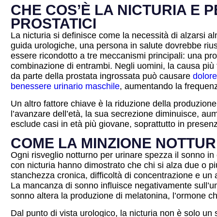
CHE COS’È LA NICTURIA E
PROSTATICI
La nicturia si definisce come la necessità di alzarsi 
guida urologiche, una persona in salute dovrebbe riu
essere ricondotto a tre meccanismi principali: una prod
combinazione di entrambi. Negli uomini, la causa più fr
da parte della prostata ingrossata può causare
dolore
benessere urinario maschile
, aumentando la frequenz
Un altro fattore chiave è la riduzione della produzion
l’avanzare dell’età, la sua secrezione diminuisce, au
esclude casi in età più giovane, soprattutto in presenz
COME LA MINZIONE NOTTUR
Ogni risveglio notturno per urinare spezza il sonno in
con nicturia hanno dimostrato che chi si alza due o p
stanchezza cronica, difficoltà di concentrazione e un a
La mancanza di sonno influisce negativamente sull’umor
sonno altera la produzione di melatonina, l’ormone che 
Dal punto di vista urologico, la nicturia non è solo u