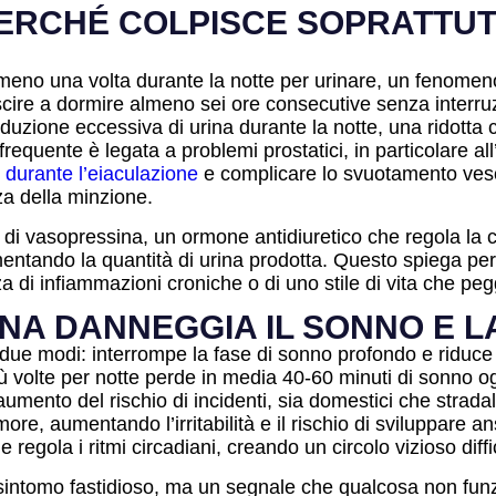
 PERCHÉ COLPISCE SOPRATTUT
almeno una volta durante la notte per urinare, un fenomen
scire a dormire almeno sei ore consecutive senza interru
uzione eccessiva di urina durante la notte, una ridotta ca
equente è legata a problemi prostatici, in particolare all’
 durante l’eiaculazione
e complicare lo svuotamento vesc
a della minzione.
e di vasopressina, un ormone antidiuretico che regola la 
mentando la quantità di urina prodotta. Questo spiega pe
a di infiammazioni croniche o di uno stile di vita che pegg
NA DANNEGGIA IL SONNO E 
 due modi: interrompe la fase di sonno profondo e riduce i
iù volte per notte perde in media 40-60 minuti di sonno o
umento del rischio di incidenti, sia domestici che stradal
e, aumentando l’irritabilità e il rischio di sviluppare a
regola i ritmi circadiani, creando un circolo vizioso diff
n sintomo fastidioso, ma un segnale che qualcosa non funz