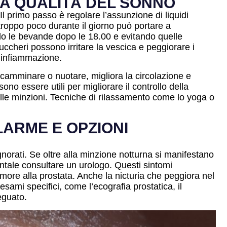
 LA QUALITÀ DEL SONNO
 Il primo passo è regolare l’assunzione di liquidi
troppo poco durante il giorno può portare a
ando le bevande dopo le 18.00 e evitando quelle
zuccheri possono irritare la vescica e peggiorare i
 l’infiammazione.
camminare o nuotare, migliora la circolazione e
no essere utili per migliorare il controllo della
elle minzioni. Tecniche di rilassamento come lo yoga o
LARME E OPZIONI
gnorati. Se oltre alla minzione notturna si manifestano
entale consultare un urologo. Questi sintomi
tumore alla prostata. Anche la nicturia che peggiora nel
sami specifici, come l’ecografia prostatica, il
eguato.