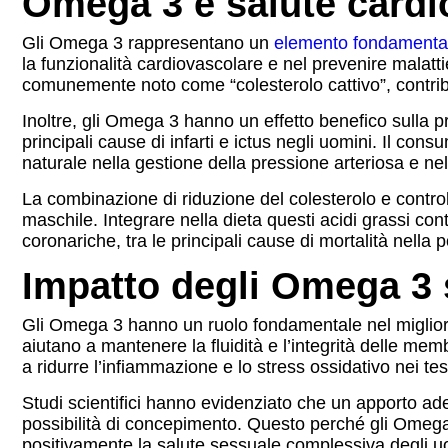
Omega 3 e salute cardi
Gli Omega 3 rappresentano un
elemento fondamental
la funzionalità cardiovascolare e nel prevenire malatt
comunemente noto come “colesterolo cattivo”, contribu
Inoltre, gli Omega 3 hanno un effetto benefico sulla p
principali cause di infarti e ictus negli uomini. Il co
naturale nella gestione della pressione arteriosa e ne
La combinazione di riduzione del colesterolo e contro
maschile. Integrare nella dieta questi acidi grassi con
coronariche, tra le principali cause di mortalità nella
Impatto degli Omega 3 su
Gli Omega 3 hanno un ruolo fondamentale nel migliorare 
aiutano a mantenere la fluidità e l’integrità delle mem
a ridurre l’infiammazione e lo stress ossidativo nei tes
Studi scientifici hanno evidenziato che un apporto a
possibilità di concepimento. Questo perché gli Omega 
positivamente la salute sessuale complessiva degli u