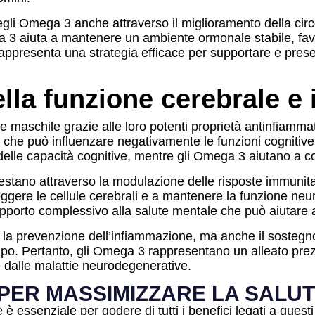
egli Omega 3 anche attraverso il miglioramento della circ
mega 3 aiuta a mantenere un ambiente ormonale stabile, fa
ppresenta una strategia efficace per supportare e preserv
lla funzione cerebrale e
maschile grazie alle loro potenti proprietà antinfiammat
re che può influenzare negativamente le funzioni cogniti
 delle capacità cognitive, mentre gli Omega 3 aiutano a c
stano attraverso la modulazione delle risposte immunitar
ere le cellule cerebrali e a mantenere la funzione neuro
porto complessivo alla salute mentale che può aiutare a
 la prevenzione dell’infiammazione, ma anche il sostegno 
mpo. Pertanto, gli Omega 3 rappresentano un alleato pre
 dalle malattie neurodegenerative.
PER MASSIMIZZARE LA SALUT
essenziale per godere di tutti i benefici legati a questi a