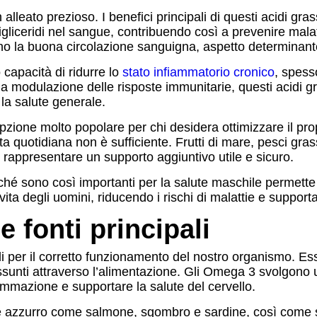
lleato prezioso. I benefici principali di questi acidi gras
 trigliceridi nel sangue, contribuendo così a prevenire mala
scono la buona circolazione sanguigna, aspetto determinan
capacità di ridurre lo
stato infiammatorio cronico
, spess
o la modulazione delle risposte immunitarie, questi acidi 
la salute generale.
zione molto popolare per chi desidera ottimizzare il prop
eta quotidiana non è sufficiente. Frutti di mare, pesci gra
ò rappresentare un supporto aggiuntivo utile e sicuro.
é sono così importanti per la salute maschile permette di
a vita degli uomini, riducendo i rischi di malattie e suppo
 fonti principali
per il corretto funzionamento del nostro organismo. Essen
sunti attraverso l’alimentazione. Gli Omega 3 svolgono u
iammazione e supportare la salute del cervello.
e azzurro come salmone, sgombro e sardine, così come semi