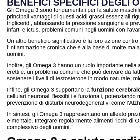
BENEFICI SPECIFICI DEGLI
Gli Omega 3 sono fondamentali per la salute maschile,
principali vantaggi di questi acidi grassi essenziali rig
trigliceridi, abbassando la pressione sanguigna e prev
infarti e ictus, problemi comuni negli uomini con l’avan
Un altro beneficio significativo è la loro azione contro l
l’infiammazione cronica che è alla base di molte malatti
uomini.
Inoltre, gli Omega 3 hanno un ruolo importante nella
erettile, un problema comune che può derivare da fat
sostenere i livelli di testosterone in modo naturale, mig
Infine, gli Omega 3 supportano la
funzione cerebral
cellulari neuronali flessibili e funzionali, potenziand
prevenzione di disturbi neurodegenerativi come l’Alz
In sintesi, gli Omega 3 rappresentano un alleato prez
e mentale. Integrare regolarmente alimenti ricchi di Ome
complessivo degli uomini.