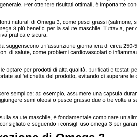
 generale. Per ottenere risultati ottimali, è importante 
onti naturali di Omega 3, come pesci grassi (salmone, sgo
ega 3 più benefici per la salute maschile. Tuttavia, per 
iva pratica e sicura.
ida suggeriscono un’assunzione giornaliera di circa 250
izioni di salute, come problemi cardiovascolari o infiam
optare per prodotti di alta qualità, purificati e testati p
tate sull’etichetta del prodotto, evitando di superare le d
ere semplice: ad esempio, assumere una capsula durante 
 aggiungere semi oleosi o pesce grasso due o tre volte a
3 sulla salute maschile, è fondamentale combinare un’a
consigliato e seguendo i consigli uso omega 3 per garanti