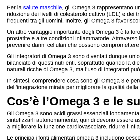
Per la
salute maschile
, gli Omega 3 rappresentano un a
riduzione dei livelli di colesterolo cattivo (LDL) e dei
frequenti tra gli uomini. Inoltre, gli Omega 3 favori
Un altro vantaggio importante degli Omega 3 è la loro 
prostatite e altre condizioni infiammatorie. Attravers
prevenire danni cellulari che possono compromettere 
Gli integratori di Omega 3 sono diventati dunque un’op
bilanciato di questi nutrienti, soprattutto quando la di
naturali ricche di Omega 3, ma l’uso di integratori pu
In sintesi, comprendere cosa sono gli Omega 3 e perch
dell’integrazione mirata per migliorare la qualità dell
Cos’è l’Omega 3 e le sue
Gli Omega 3 sono acidi grassi essenziali fondamentali 
sintetizzarli autonomamente, quindi devono essere as
a migliorare la funzione cardiovascolare, ridurre l’inf
Le principali fonti alimentari omega 3 includono pesc