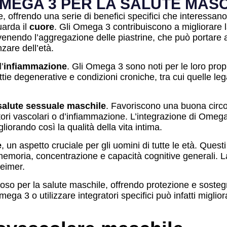
 OMEGA 3 PER LA SALUTE MAS
 offrendo una serie di benefici specifici che interessano
uarda il
cuore
. Gli Omega 3 contribuiscono a migliorare la
enendo l’aggregazione delle piastrine, che può portare a f
zare dell’età.
’
infiammazione
. Gli Omega 3 sono noti per le loro propri
e degenerative e condizioni croniche, tra cui quelle legate
salute sessuale maschile
. Favoriscono una buona circo
tori vascolari o d’infiammazione. L’integrazione di Ome
liorando così la qualità della vita intima.
e
, un aspetto cruciale per gli uomini di tutte le età. Que
o memoria, concentrazione e capacità cognitive generali. L
heimer.
ioso per la salute maschile, offrendo protezione e soste
ga 3 o utilizzare integratori specifici può infatti miglior