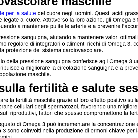
ovascolare maschile
e per la salute
del cuore negli uomini. Questi acidi grass
ie legate al cuore. Attraverso la loro azione, gli Omega 3
endo a mantenere pulite le arterie e a prevenire l’accum
ressione sanguigna, aiutando a mantenere valori ottimali c
nsumo regolare di integratori o alimenti ricchi di Omega 3
lla protezione del sistema cardiovascolare.
llo della pressione sanguigna conferisce agli Omega 3 un 
tribuisce a migliorare la circolazione sanguigna e a preve
 popolazione maschile.
lla fertilità e salute se
la fertilità maschile grazie al loro effetto positivo sull
brane cellulari degli spermatozoi, favorendo una migliore m
suti riproduttivi, fattori che spesso compromettono la fert
deguato di Omega 3 può incrementare la concentrazione e 
3 sono coinvolti nella produzione di ormoni chiave per l
omini.