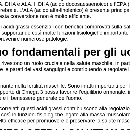
PA, DHA e ALA. Il DHA (acido docosaesaenoico) e l’EPA (a
rebrale. L’ALA (acido alfa-linolenico) è presente principa
sta conversione non è molto efficiente.
i acidi grassi essenziali con benefici comprovati sulla s
upportando così molte funzioni fisiologiche importanti. Sc
prevenire numerose patologie.
o fondamentali per gli u
ivestono un ruolo cruciale nella salute maschile. In part
 pareti dei vasi sanguigni e contribuendo a regolare i liv
nte nella fertilità maschile. Sono infatti importanti per 
 apporto di Omega 3 possa favorire l’equilibrio ormonale,
e e il benessere generale dell’uomo.
orrelati: questi acidi grassi contribuiscono alla regolaz
 così le funzioni fisiologiche legate alla massa muscolare,
lta efficace per promuovere e preservare la salute masch